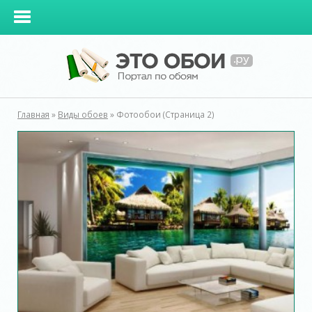
Главная
»
Виды обоев
»
Фотообои
(Страница 2)