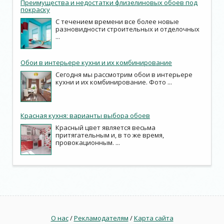
Преимущества и недостатки флизелиновых обоев под
покраску
С течением времени все более новые
разновидности строительных и отделочных
...
Обои в интерьере кухни и их комбинирование
Сегодня мы рассмотрим обои в интерьере
кухни и их комбинирование. Фото ...
Красная кухня: варианты выбора обоев
Красный цвет является весьма
притягательным и, в то же время,
провокационным. ...
О нас
/
Рекламодателям
/
Карта сайта