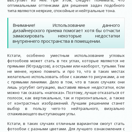
выступает из нее. При этом, следует понимать, что
оптимальными оттенками для решения задач подобного
типа являются неяркие, спокойные и нейтральные тона.
Внимание! Использование данного
дизайнерского приема помогает хотя бы отчасти
замаскировать некоторые недостатки
внутреннего пространства в помещении.
Кстати, особенно уместным использование угловых
фотообоев может стать в тех углах, которые являются не
прямыми (90 градусов), а острыми или наоборот, тупыми. Тем
не менее, нужно помнить и про то, что в таких местах
желательно использовать обои с какими-то рисунками, а не
с прямыми линиями. Дело в том, что в таких случаях они
лишь усугубят ситуацию, выставив явные недостатки, если
можно так сказать «напоказ». Поэтому, лучше отказаться от
полосок, как вертикальных, так и горизонтальных, а также
от контрастных изображений. Лучшим решением станет
выбор в пользу чего-то нейтрального, визуально
сглаживающего выступающие углы.
Кстати, в таких случаях отличным вариантом смогут стать
фотообои с разными цветами. Для лучшего ознакомления с