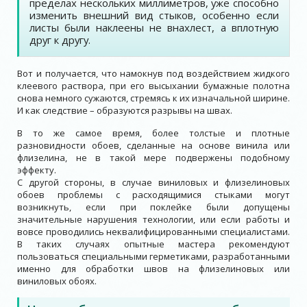
пределах нескольких миллиметров, уже способно
изменить внешний вид стыков, особенно если
листы были наклеены не внахлест, а вплотную
друг к другу.
Вот и получается, что намокнув под воздействием жидкого
клеевого раствора, при его высыхании бумажные полотна
снова немного сужаются, стремясь к их изначальной ширине.
И как следствие – образуются разрывы на швах.
В то же самое время, более толстые и плотные
разновидности обоев, сделанные на основе винила или
флизелина, не в такой мере подвержены подобному
эффекту.
С другой стороны, в случае виниловых и флизелиновых
обоев проблемы с расходящимися стыками могут
возникнуть, если при поклейке были допущены
значительные нарушения технологии, или если работы и
вовсе проводились неквалифицированными специалистами.
В таких случаях опытные мастера рекомендуют
пользоваться специальными герметиками, разработанными
именно для обработки швов на флизелиновых или
виниловых обоях.