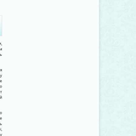
,
м
ь
я
у
е
о
т
й
о
ее
ь
,
у