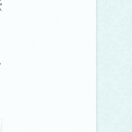
и
,
о
о