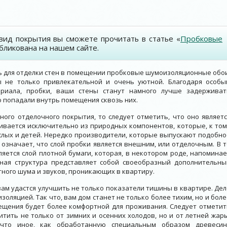
вид покрытия вы сможете прочитать в статье «
Пробковые
убликована на нашем сайте.
ь для отделки стен в помещении пробковые шумоизоляционные обои
 не только привлекательной и очень уютной. Благодаря особы
ериала, пробки, ваши стены станут намного лучше задерживат
 попадали внутрь помещения сквозь них.
ного отделочного покрытия, то следует отметить, что оно являетс
ивается исключительно из природных компонентов, которые, к том
слых и детей. Нередко производители, которые выпускают подобно
 означает, что слой пробки является внешним, или отделочным. В т
ляется слой плотной бумаги, которая, в некотором роде, напоминае
нная структура представляет собой своеобразный дополнительны
тного шума и звуков, проникающих в квартиру.
ам удастся улучшить не только показатели тишины в квартире. Дел
золяцией. Так что, вам дом станет не только более тихим, но и бол
ещения будет более комфортной для проживания. Следует отметит
тить не только от зимних и осенних холодов, но и от летней жары
ичто иное, как обработанную специальным образом древесин