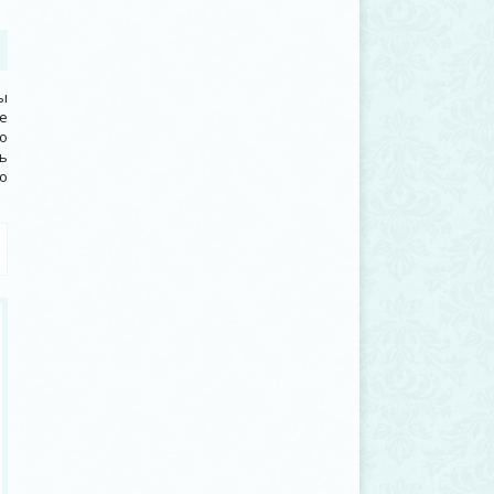
ы
е
о
ь
о