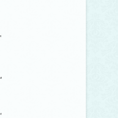
и
м
и