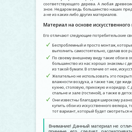
соответствующего дерева. А любая древесин
зное. Недаром ведь большинство наших пред
а не из каких-либо других материалов.
Материал на основе искусственного
Его отличают следующие потребительские сво
Беспроблемный и просто монтаж, которы
выполнить самостоятельно, сделав все р
По своему внешнему виду такие обои в о
большинство из нас хорошо знакомы с д
из такой бумаги. В отличие от нее, иску
Желательно не использовать это покрыт
влажности воздуха, а также там, где жидк
кухню, столовую, прихожую и коридор. С
спальне и зале (гостиной), а также в детс
Они известны благодаря широкому разно
купить обои из искусственного велюра, 
тот вариант, который будет смотреться
Внимание! Данный материал не отлич
причине его следует рассматриват