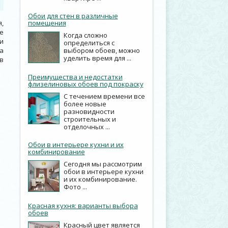
Обои для стен в различные
,
помещения
е
Когда сложно
и
определиться с
а
выбором обоев, можно
уделить время для ...
в
Преимущества и недостатки
флизелиновых обоев под покраску
С течением времени все
более новые
разновидности
строительных и
отделочных ...
Обои в интерьере кухни и их
комбинирование
Сегодня мы рассмотрим
обои в интерьере кухни
и их комбинирование.
Фото ...
Красная кухня: варианты выбора
обоев
Красный цвет является