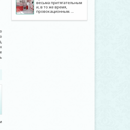
весьма притягательным
и, в то же время,
провокационным. ...
о
о
,
х
е
ть
и