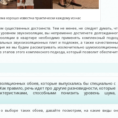
ема хорошо известна практически каждому из нас
м существенных достоинств. Тем не менее, не следует думать, чт
уровнем звукоизоляции, вы непременно достигнете долгожданног
изоляции в квартире необходимо применять комплексный подход
альных звукоизоляционных плит и подложек, а также качественны
годня же мы будем рассматривать исключительно шумоизоляционны
 из этапов этого комплексного подхода, который позволит обеспечи
изоляционных обоев, которые выпускались бы специально с
Как правило, речь идет про другие разновидности, которые
ктеристиками, способными понизить уровень шума,
 о выборе таких обоев, давайте посмотрим, на какие виды он