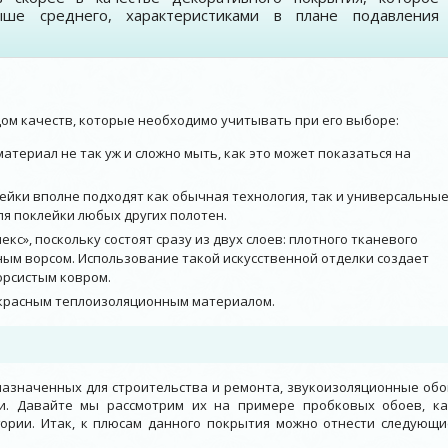
ыше среднего, характеристиками в плане подавления
дом качеств, которые необходимо учитывать при его выборе:
атериал не так уж и сложно мыть, как это может показаться на
лейки вполне подходят как обычная технология, так и универсальны
для поклейки любых других полотен.
с», поскольку состоят сразу из двух слоев: плотного тканевого
ным ворсом. Использование такой искусственной отделки создает
орсистым ковром.
рекрасным теплоизоляционным материалом.
назначенных для строительства и ремонта, звукоизоляционные обо
и. Давайте мы рассмотрим их на примере пробковых обоев, ка
ории. Итак, к плюсам данного покрытия можно отнести следующи