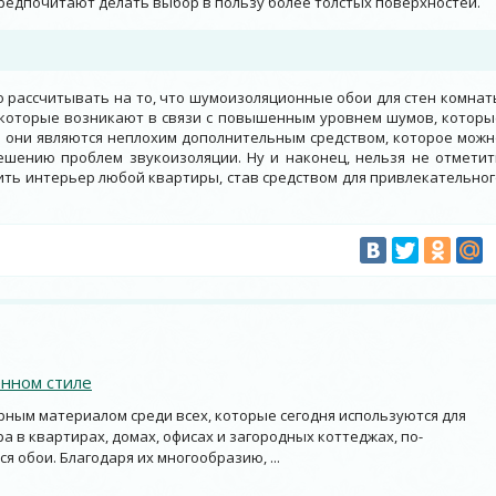
редпочитают делать выбор в пользу более толстых поверхностей.
о рассчитывать на то, что шумоизоляционные обои для стен комнат
 которые возникают в связи с повышенным уровнем шумов, которы
 они являются неплохим дополнительным средством, которое можн
ешению проблем звукоизоляции. Ну и наконец, нельзя не отметит
ить интерьер любой квартиры, став средством для привлекательног
енном стиле
ным материалом среди всех, которые сегодня используются для
а в квартирах, домах, офисах и загородных коттеджах, по-
я обои. Благодаря их многообразию, ...