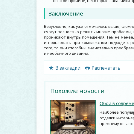
по этой причине, некоторые заказчики п
Заключение
Безусловно, как уже отмечалось выше, сложн
смогут полностью решить многие проблемы,
проникают внутрь помещения. Тем не менее,
использовать при комплексном подходе к р
того, то они способны значительно преобраз
и необычного дизайна.
В закладки
Распечатать
Похожие новости
Обои в соврем
Наиболее популяр
отделки интерьер
прежнему остаютс