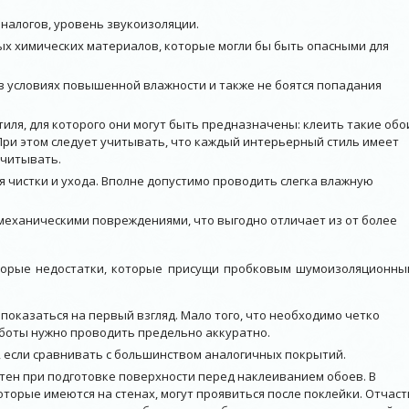
налогов, уровень звукоизоляции.
ых химических материалов, которые могли бы быть опасными для
в условиях повышенной влажности и также не боятся попадания
иля, для которого они могут быть предназначены: клеить такие обо
При этом следует учитывать, что каждый интерьерный стиль имеет
учитывать.
я чистки и ухода. Вполне допустимо проводить слегка влажную
механическими повреждениями, что выгодно отличает из от более
оторые недостатки, которые присущи пробковым шумоизоляционны
т показаться на первый взгляд. Мало того, что необходимо четко
аботы нужно проводить предельно аккуратно.
у, если сравнивать с большинством аналогичных покрытий.
тен при подготовке поверхности перед наклеиванием обоев. В
оторые имеются на стенах, могут проявиться после поклейки. Отчаст