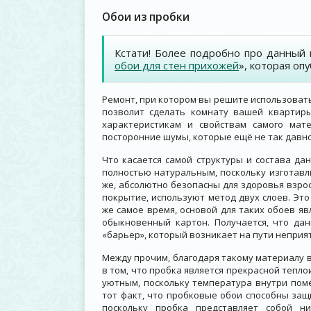
Обои из пробки
Кстати! Более подробно про данный 
обои для стен прихожей
», которая оп
Ремонт, при котором вы решите использоват
позволит сделать комнату вашей квартиры
характеристикам и свойствам самого мат
посторонние шумы, которые ещё не так давно
Что касается самой структуры и состава дан
полностью натуральным, поскольку изготавл
же, абсолютно безопасны для здоровья взро
покрытие, используют метод двух слоев. Это
же самое время, основой для таких обоев яв
обыкновенный картон. Получается, что да
«барьер», который возникает на пути неприя
Между прочим, благодаря такому материалу в
в том, что пробка является прекрасной теплои
уютным, поскольку температура внутри пом
тот факт, что пробковые обои способны защи
поскольку пробка представляет собой н