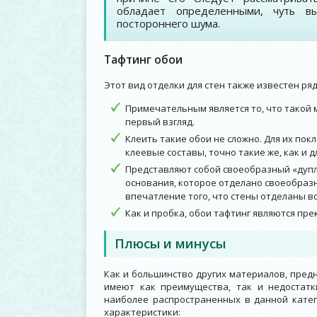
обладает определенными, чуть в
постороннего шума.
Тафтинг обои
Этот вид отделки для стен также известен ря
Примечательным является то, что такой м
первый взгляд.
Клеить такие обои не сложно. Для их пок
клеевые составы, точно такие же, как и 
Представляют собой своеобразный «дуплек
основания, которое отделано своеобраз
впечатление того, что стены отделаны в
Как и пробка, обои тафтинг являются п
Плюсы и минусы
Как и большинство других материалов, пред
имеют как преимущества, так и недостатк
наиболее распространенных в данной катег
характеристики: