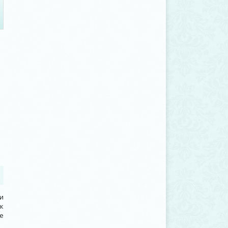
е
и
к
е