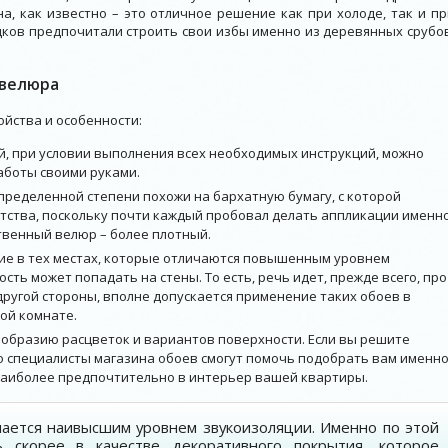
а, как известно – это отличное решение как при холоде, так и пр
ков предпочитали строить свои избы именно из деревянных срубов
 велюра
йства и особенности:
й, при условии выполнения всех необходимых инструкций, можно
аботы своими руками.
пределенной степени похожи на бархатную бумагу, с которой
етства, поскольку почти каждый пробовал делать аппликации именн
сственный велюр – более плотный.
ие в тех местах, которые отличаются повышенным уровнем
ость может попадать на стены. То есть, речь идет, прежде всего, про
 другой стороны, вполне допускается применение таких обоев в
кой комнате.
образию расцветок и вариантов поверхности. Если вы решите
то специалисты магазина обоев смогут помочь подобрать вам именн
 наиболее предпочтительно в интерьер вашей квартиры.
ается наивысшим уровнем звукоизоляции. Именно по этой
ь скорее в качестве декоративного покрытия, которое