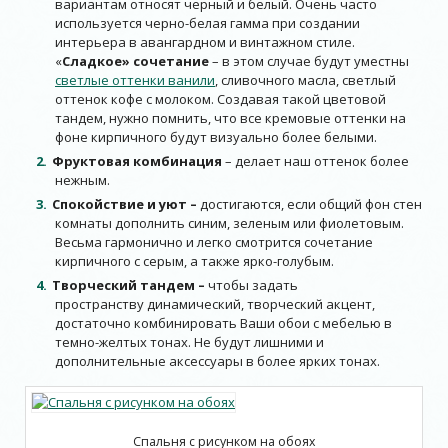
вариантам относят черный и белый. Очень часто
используется черно-белая гамма при создании
интерьера в авангардном и винтажном стиле.
«
Сладкое» сочетание
– в этом случае будут уместны
светлые оттенки ванили
, сливочного масла, светлый
оттенок кофе с молоком. Создавая такой цветовой
тандем, нужно помнить, что все кремовые оттенки на
фоне кирпичного будут визуально более белыми.
Фруктовая комбинация
– делает наш оттенок более
нежным.
Спокойствие и уют –
достигаются, если общий фон стен
комнаты дополнить синим, зеленым или фиолетовым.
Весьма гармонично и легко смотрится сочетание
кирпичного с серым, а также ярко-голубым.
Творческий тандем –
чтобы задать
пространству динамический, творческий акцент,
достаточно комбинировать Ваши обои с мебелью в
темно-желтых тонах. Не будут лишними и
дополнительные аксессуары в более ярких тонах.
Спальня с рисунком на обоях