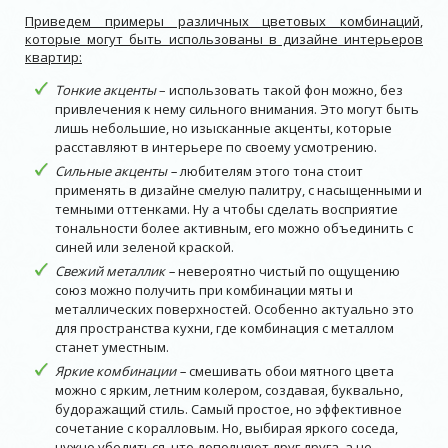
Приведем примеры различных цветовых комбинаций,
которые могут быть использованы в дизайне интерьеров
квартир:
Тонкие акценты
– использовать такой фон можно, без
привлечения к нему сильного внимания. Это могут быть
лишь небольшие, но изысканные акценты, которые
расставляют в интерьере по своему усмотрению.
Сильные акценты –
любителям этого тона стоит
применять в дизайне смелую палитру, с насыщенными и
темными оттенками. Ну а чтобы сделать восприятие
тональности более активным, его можно объединить с
синей или зеленой краской.
Свежий металлик –
невероятно чистый по ощущению
союз можно получить при комбинации мяты и
металлических поверхностей. Особенно актуально это
для пространства кухни, где комбинация с металлом
станет уместным.
Яркие комбинации –
смешивать обои мятного цвета
можно с ярким, летним колером, создавая, буквально,
будоражащий стиль. Самый простое, но эффективное
сочетание с коралловым. Но, выбирая яркого соседа,
нужно убедиться, что дополняют друг друга, а не