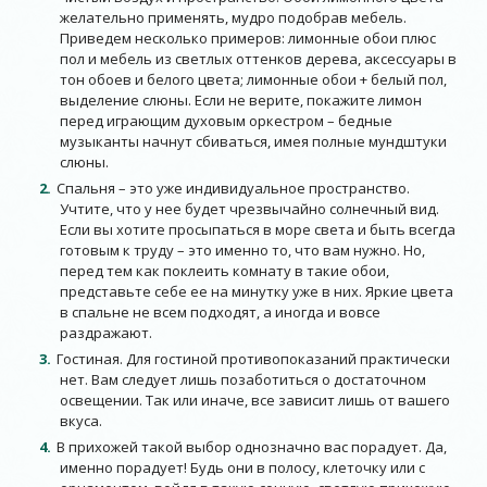
желательно применять, мудро подобрав мебель.
Приведем несколько примеров: лимонные обои плюс
пол и мебель из светлых оттенков дерева, аксессуары в
тон обоев и белого цвета; лимонные обои + белый пол,
выделение слюны. Если не верите, покажите лимон
перед играющим духовым оркестром – бедные
музыканты начнут сбиваться, имея полные мундштуки
слюны.
Спальня – это уже индивидуальное пространство.
Учтите, что у нее будет чрезвычайно солнечный вид.
Если вы хотите просыпаться в море света и быть всегда
готовым к труду – это именно то, что вам нужно. Но,
перед тем как поклеить комнату в такие обои,
представьте себе ее на минутку уже в них. Яркие цвета
в спальне не всем подходят, а иногда и вовсе
раздражают.
Гостиная. Для гостиной противопоказаний практически
нет. Вам следует лишь позаботиться о достаточном
освещении. Так или иначе, все зависит лишь от вашего
вкуса.
В прихожей такой выбор однозначно вас порадует. Да,
именно порадует! Будь они в полосу, клеточку или с