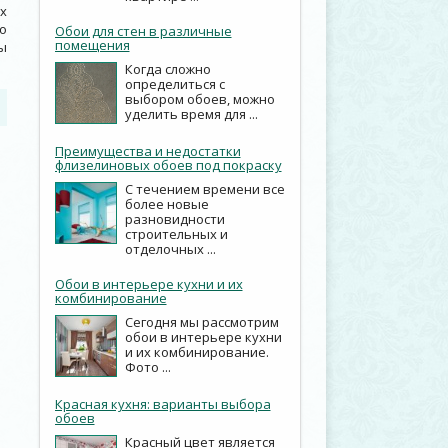
х
о
Обои для стен в различные
помещения
ы
Когда сложно
определиться с
выбором обоев, можно
уделить время для ...
Преимущества и недостатки
флизелиновых обоев под покраску
С течением времени все
более новые
разновидности
строительных и
отделочных ...
Обои в интерьере кухни и их
комбинирование
Сегодня мы рассмотрим
обои в интерьере кухни
и их комбинирование.
Фото ...
Красная кухня: варианты выбора
обоев
Красный цвет является