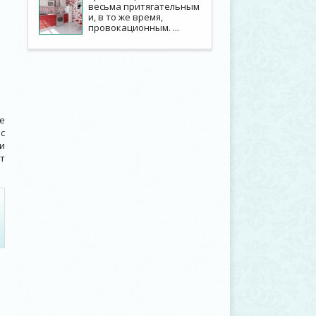
весьма притягательным
и, в то же время,
провокационным. ...
е
с
и
т