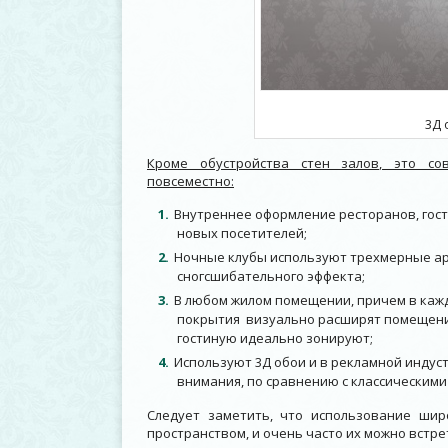
3Д 
Кроме обустройства стен залов, это со
повсеместно:
Внутреннее оформление ресторанов, гос
новых посетителей;
Ночные клубы используют трехмерные ар
сногсшибательного эффекта;
В любом жилом помещении, причем в каж
покрытия визуально расширят помещение
гостиную идеально зонируют;
Используют 3Д обои и в рекламной индус
внимания, по сравнению с классическим
Следует заметить, что использование ши
пространством, и очень часто их можно встр