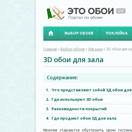
ВЫБОР ОБОЕВ
ПОКЛЕЙКА
Главная
»
Выбор обоев
»
Для зала
»
3D обои для з
3D обои для зала
Содержание:
Что представляют собой 3Д
обои для
Где используют 3D
обои
Разновидности покрытий
Где продают обои 3Д для зала
Многие стараются обустроить свою гостин