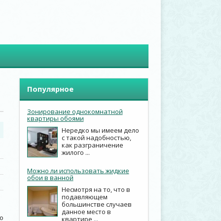
Популярное
Зонирование однокомнатной
квартиры обоями
Нередко мы имеем дело
с такой надобностью,
как разграничение
жилого ...
Можно ли использовать жидкие
обои в ванной
Несмотря на то, что в
подавляющем
большинстве случаев
данное место в
о
квартире ...