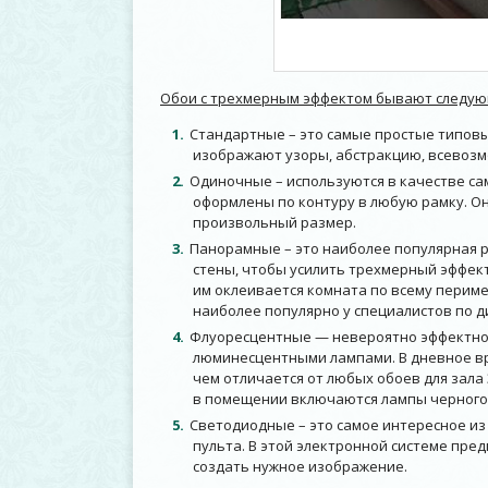
Обои с трехмерным эффектом бывают следую
Стандартные – это самые простые типовы
изображают узоры, абстракцию, всевозм
Одиночные – используются в качестве сам
оформлены по контуру в любую рамку. Он
произвольный размер.
Панорамные – это наиболее популярная р
стены, чтобы усилить трехмерный эффект
им оклеивается комната по всему перим
наиболее популярно у специалистов по д
Флуоресцентные — невероятно эффектное
люминесцентными лампами. В дневное вр
чем отличается от любых обоев для зала 
в помещении включаются лампы черного 
Светодиодные – это самое интересное и
пульта. В этой электронной системе пре
создать нужное изображение.