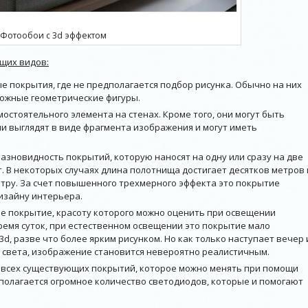
Фотообои с 3d эффектом
щих видов:
е покрытия, где не предполагается подбор рисунка. Обычно на них
ожные геометрические фигуры.
остоятельного элемента на стенах. Кроме того, они могут быть
и выглядят в виде фрагмента изображения и могут иметь
азновидность покрытий, которую наносят на одну или сразу на две
. В некоторых случаях длина полотнища достигает десятков метров 
етру. За счет повышенного трехмерного эффекта это покрытие
изайну интерьера.
 покрытие, красоту которого можно оценить при освещении
емя суток, при естественном освещении это покрытие мало
3d, разве что более ярким рисунком. Но как только наступает вечер 
света, изображение становится невероятно реалистичным.
з всех существующих покрытий, которое можно менять при помощи
дполагается огромное количество светодиодов, которые и помогают