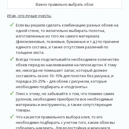
Важно правильно выбрать обои
Итак, что лучше учесть:
Если вы решили сделать комбинацию разных обоев на
одной стене, то желательно выбирать полотна,
изготовленные из того же самого материала
(флизелиновые, тканевые, бумажные и т.д.) по причине
единого состава, а также отсутствия различий по
толщине листа.
Всегда точно подсчитывайте необходимое количество
обоев перед их наклеиванием на гипсокартон. К тому
же, никогда не помешает запас, который должен
составлять около 10–15% для полотен без рисунка, и
порядка 20–25% – для обоев с рисунком, которые
необходимо подбирать и «подгонять».
Плюс к этому, не забывайте о том, что помимо самих
рулонов, необходимо приобрести все необходимые
материалы и инструменты, а также сопутствующие
товары.
Что касается правильного выбора клея, то его
необходимо подбирать с учетом того, какие обои вы
собрались наклеить. Для водостойких и моющихся