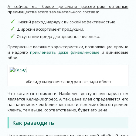
А сейчас мы более детально рассмотрим основные
преимущества этого замечательного состава:
Низкий расход наряду с высокой эффективностью.
Широкий ассортимент продукции.
Отсутствие вреда для здоровья человека.
Прекрасные клеящие характеристики, позволяющие прочно
и надолго
приклеивать даже флизелиновые
и виниловые
обои.
«Келид» выпускается под разные виды обоев
Что касается стоимости. Наиболее доступными вариантом
является Келид-Экспресс. А так, цена клея определяется его
назначением: чем более плотные и тяжелые обои он должен
клеить, тем выше, соответственно, будет его цена.
Как разводить
Что касается того, как разводить келид клей обойный, то с