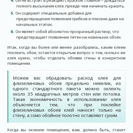
Он не вступит в реакцию с краской. Главное – дождаться
полного высыхания клея, прежде чем начинать красить.
Он содержит специальные добавки для
предотвращения появления грибков и плесени даже на
начальных этапах.
Он являет собой абсолютно прозрачный раствор, что
предотвращает появление пятен на новеньких обоях.
Итак, когда вы более или менее разобрались, каким клеем
поклеить обои, остается открытым вопрос о том, сколько же
клея нужно, чтобы отделать обоями стены в конкретном
помещении.
Можем вас обрадовать: расход клея для
флизелиновых обоев предельно невелик, из
одного стандартного пакета можно оклеить
около 35 квадратных метров стен или потолка.
Такая экономичность в использовании клея
объясняется тем, что при поклейке
флизелиновых обоев клей наносят только на
стену, а сомо обойное полотно оставляют сухим.
Когда вы оклеили помещение, вам, должно быть, станет