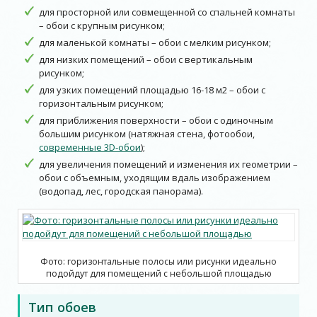
для просторной или совмещенной со спальней комнаты
– обои с крупным рисунком;
для маленькой комнаты – обои с мелким рисунком;
для низких помещений – обои с вертикальным
рисунком;
для узких помещений площадью 16-18 м2 – обои с
горизонтальным рисунком;
для приближения поверхности – обои с одиночным
большим рисунком (натяжная стена, фотообои,
современные 3D-обои
);
для увеличения помещений и изменения их геометрии –
обои с объемным, уходящим вдаль изображением
(водопад, лес, городская панорама).
Фото: горизонтальные полосы или рисунки идеально
подойдут для помещений с небольшой площадью
Тип обоев