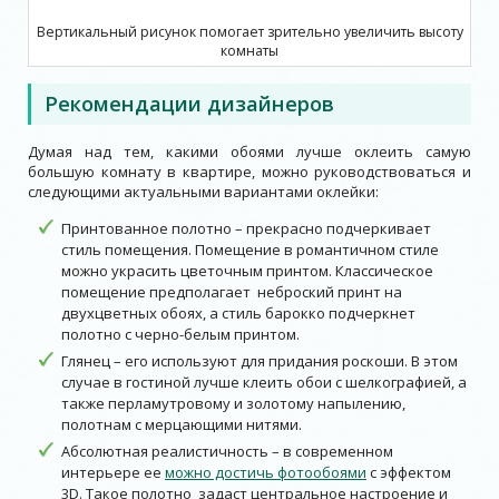
Вертикальный рисунок помогает зрительно увеличить высоту
комнаты
Рекомендации дизайнеров
Думая над тем, какими обоями лучше оклеить самую
большую комнату в квартире, можно руководствоваться и
следующими актуальными вариантами оклейки:
Принтованное полотно – прекрасно подчеркивает
стиль помещения. Помещение в романтичном стиле
можно украсить цветочным принтом. Классическое
помещение предполагает неброский принт на
двухцветных обоях, а стиль барокко подчеркнет
полотно с черно-белым принтом.
Глянец – его используют для придания роскоши. В этом
случае в гостиной лучше клеить обои с шелкографией, а
также перламутровому и золотому напылению,
полотнам с мерцающими нитями.
Абсолютная реалистичность – в современном
интерьере ее
можно достичь фотообоями
с эффектом
3D. Такое полотно задаст центральное настроение и