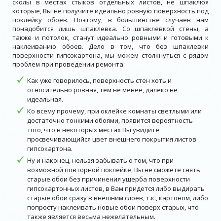
сколы в местах стыков отдельных листов, не шпаклюя
которые, Вы не получите идеально ровную поверхность под
поклейку обоев. Поэтому, в большинстве случаев нам
понадобится лишь шпаклевка. Со шпаклевкой стены, а
также и потолок, станут идеально ровными и готовыми к
наклеиванию обоев. Дело в том, что без шпаклевки
поверхности гипсокартона, мы можем столкнуться с рядом
проблем при проведении ремонта:
Как уже говорилось, поверхность стен хоть и
относительно ровная, тем не менее, далеко не
идеальная.
Ко всему прочему, при оклейке комнаты светлыми или
достаточно тонкими обоями, появится вероятность
того, что в некоторых местах Вы увидите
просвечивающийся цвет внешнего покрытия листов
гипсокартона.
Ну и наконец, нельзя забывать о том, что при
возможной повторной поклейке, Вы не сможете снять
старые обои без причинения ущерба поверхности
гипсокартонных листов, в Вам придется либо выдирать
старые обои сразу в внешним слоев, т.к., картоном, либо
попросту наклеивать новые обои поверх старых, что
также является весьма нежелательным.