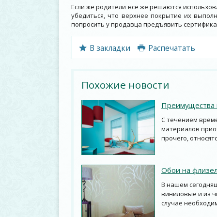
Если же родители все же решаются использов
убедиться, что верхнее покрытие их выпол
попросить у продавца предъявить сертификат
В закладки
Распечатать
Похожие новости
Преимущества и
С течением врем
материалов приоб
прочего, относятс
Обои на флизел
В нашем сегодня
виниловые и из ч
случае необходим