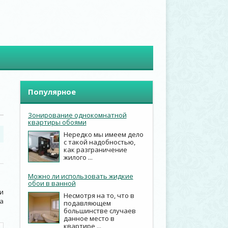
Популярное
Зонирование однокомнатной
квартиры обоями
Нередко мы имеем дело
с такой надобностью,
как разграничение
жилого ...
Можно ли использовать жидкие
обои в ванной
и
Несмотря на то, что в
а
подавляющем
большинстве случаев
данное место в
квартире ...