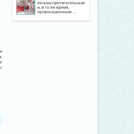
весьма притягательным
и, в то же время,
провокационным. ...
я
,
о
с