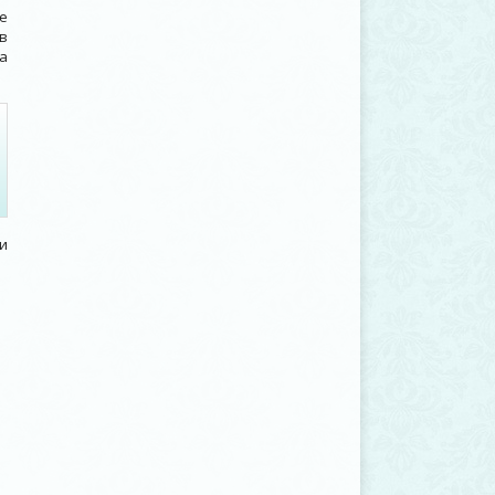
е
в
а
и